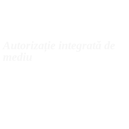
Autorizație integrată de
mediu
CONTUL
CONTACT
COȘ
MEU