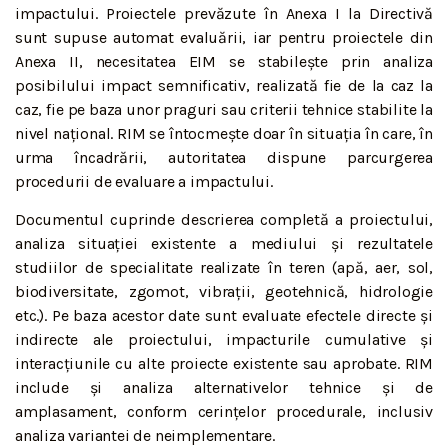
impactului. Proiectele prevăzute în Anexa I la Directivă
sunt supuse automat evaluării, iar pentru proiectele din
Anexa II, necesitatea EIM se stabilește prin analiza
posibilului impact semnificativ, realizată fie de la caz la
caz, fie pe baza unor praguri sau criterii tehnice stabilite la
nivel național. RIM se întocmește doar în situația în care, în
urma încadrării, autoritatea dispune parcurgerea
procedurii de evaluare a impactului.
Documentul cuprinde descrierea completă a proiectului,
analiza situației existente a mediului și rezultatele
studiilor de specialitate realizate în teren (apă, aer, sol,
biodiversitate, zgomot, vibrații, geotehnică, hidrologie
etc.). Pe baza acestor date sunt evaluate efectele directe și
indirecte ale proiectului, impacturile cumulative și
interacțiunile cu alte proiecte existente sau aprobate. RIM
include și analiza alternativelor tehnice și de
amplasament, conform cerințelor procedurale, inclusiv
analiza variantei de neimplementare.