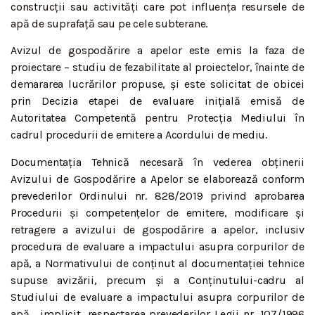
construcții sau activități care pot influența resursele de
apă de suprafață sau pe cele subterane.
Avizul de gospodărire a apelor este emis la faza de
proiectare – studiu de fezabilitate al proiectelor, înainte de
demararea lucrărilor propuse, și este solicitat de obicei
prin Decizia etapei de evaluare inițială emisă de
Autoritatea Competentă pentru Protecția Mediului în
cadrul procedurii de emitere a Acordului de mediu.
Documentația Tehnică necesară în vederea obținerii
Avizului de Gospodărire a Apelor se elaborează conform
prevederilor Ordinului nr. 828/2019 privind aprobarea
Procedurii și competențelor de emitere, modificare și
retragere a avizului de gospodărire a apelor, inclusiv
procedura de evaluare a impactului asupra corpurilor de
apă, a Normativului de conținut al documentației tehnice
supuse avizării, precum și a Conținutului-cadru al
Studiului de evaluare a impactului asupra corpurilor de
apă , implicit, respectarea prevederilor Legii nr. 107/1996