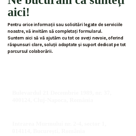
aici!
Pentru orice informații sau solicitări legate de serviciile
noastre, vă invităm să completați formularul.
Suntem aici să vă ajutăm cu tot ce aveți nevoie, oferind
răspunsuri clare, soluții adaptate și suport dedicat pe tot
parcursul colaborării.
ADRESĂ SEDIU CLUJ
Bulevardul 21 Decembrie 1989, nr. 37,
400124, Cluj-Napoca, România
ADRESĂ SEDIU BUCUREȘTI
Intrarea Murmului nr. 2-4, sector 1,
014114, București, România