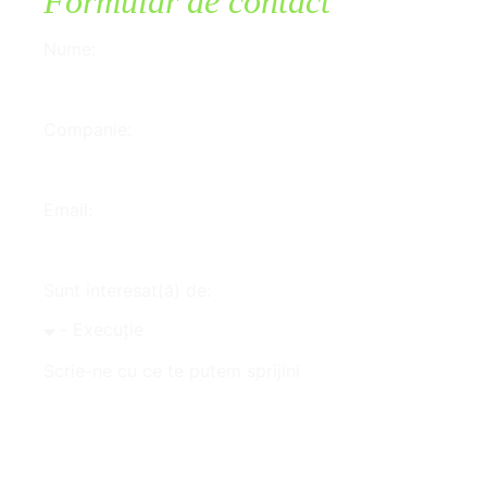
Formular de contact
Nume:
Companie:
Email:
Sunt interesat(ă) de:
Scrie-ne cu ce te putem sprijini