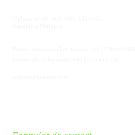
ADRESĂ SEDIU SOCIAL CHIȘINĂU
Tighina nr. 49, MD-2001, Chișinău,
Republica Moldova
NUMĂR DE TELEFON
Pentru consultanță de mediu: +40 (723) 020 90
Pentru alte informații: +40 (371) 451 228
ADRESĂ DE E-MAIL
contact@greenviro.ro
Urmărește-ne și pe: