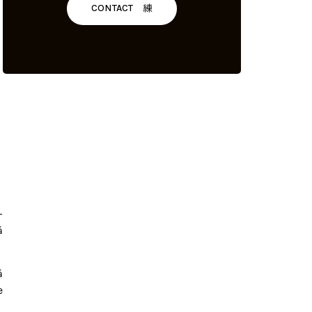
CONTACT
—
ă
ă
e