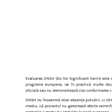
Evaluarea DNSH (Do No Significant Harm) este o 
programe europene, iar în practică multe do
oficială sau nu demonstrează clar conformarea c
DNSH nu înseamnă doar absența poluării, ci obli
mediu, că proiectul nu generează efecte semnific
protecție a mediului stabilite la nivel european.