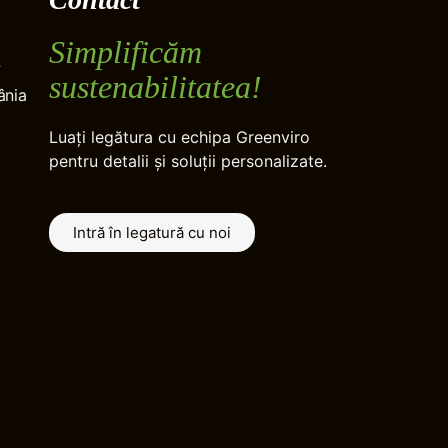
Simplificăm
7
sustenabilitatea!
ânia
Luați legătura cu echipa Greenviro
pentru detalii și soluții personalizate.
Intră în legatură cu noi