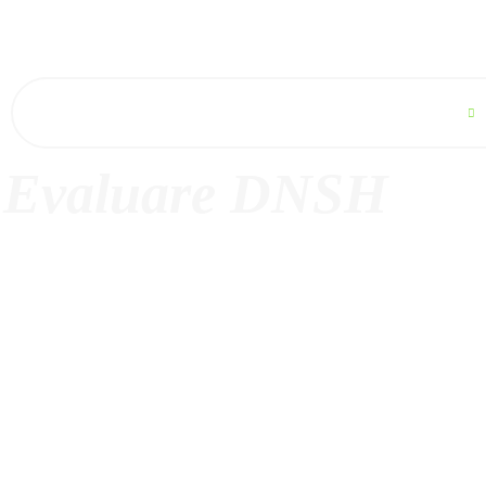
Acasă
Despre noi
Sectoare de activitate
Evaluare DNSH