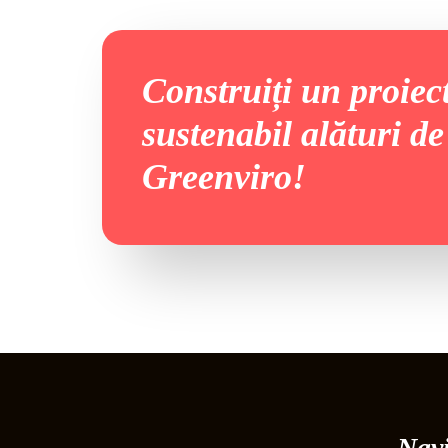
Construiți un proiec
sustenabil alături de
Greenviro!
Nav