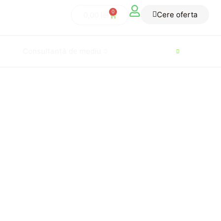
0
Cere oferta
0,00
lei
Consultanță de mediu
Proiectare
Exe