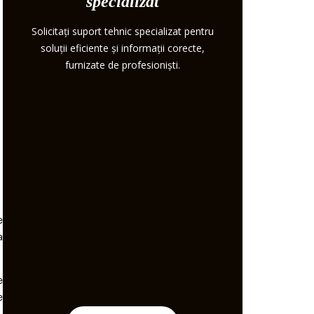
specializat
Solicitați suport tehnic specializat pentru
soluții eficiente și informații corecte,
furnizate de profesioniști.
e
a
e
e