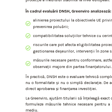
În cadrul evaluării DNSH, Greenviro analizează:
alinierea proiectului la obiectivele UE priv
prevenirea poluării;
compatibilitatea soluțiilor tehnice cu cerin
riscurile care pot afecta eligibilitatea pro
gestionarea deșeurilor, intervenții în zone
măsurile necesare pentru conformare, astfel
observații majore din partea finanțatorului.
În practică, DNSH este o evaluare tehnică complet
nu o formalitate și nu o simplă declarație. De 
direct aprobarea și finanțarea investiției.
La Greenviro, ajutăm titularii să înțeleagă exact 
formuleze măsurile tehnice necesare pentru a
mediu.