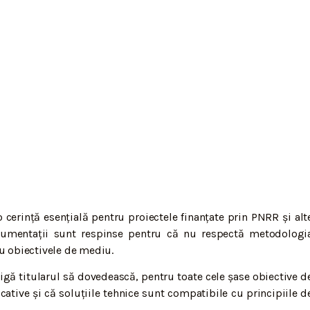
cerință esențială pentru proiectele finanțate prin PNRR și alt
cumentații sunt respinse pentru că nu respectă metodologi
u obiectivele de mediu.
gă titularul să dovedească, pentru toate cele șase obiective d
ative și că soluțiile tehnice sunt compatibile cu principiile d