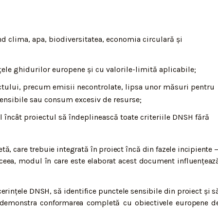
ind clima, apa, biodiversitatea, economia circulară și
țele ghidurilor europene și cu valorile-limită aplicabile;
iectului, precum emisii necontrolate, lipsa unor măsuri pentru
 sensibile sau consum excesiv de resurse;
 încât proiectul să îndeplinească toate criteriile DNSH fără
ă, care trebuie integrată în proiect încă din fazele incipiente 
aceea, modul în care este elaborat acest document influențeaz
cerințele DNSH, să identifice punctele sensibile din proiect și s
 demonstra conformarea completă cu obiectivele europene d