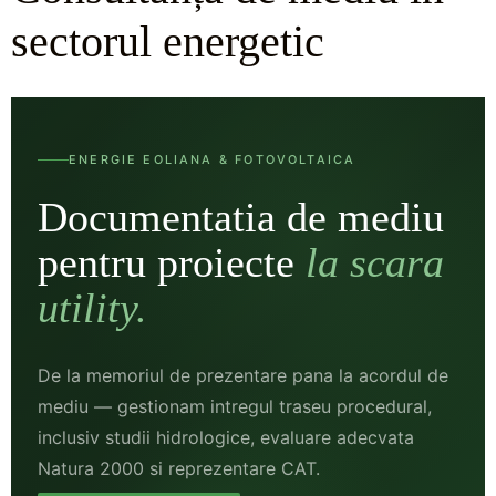
sectorul energetic
ENERGIE EOLIANA & FOTOVOLTAICA
Documentatia de mediu
pentru proiecte
la scara
CONTUL
CONTACT
COȘ
MEU
utility.
De la memoriul de prezentare pana la acordul de
mediu — gestionam intregul traseu procedural,
inclusiv studii hidrologice, evaluare adecvata
Natura 2000 si reprezentare CAT.