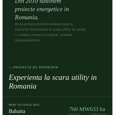
Din 2010 sustinem
proiecte energetice in
Romania.
De la primele proiecte eoliene pana la
parcurile fotovoltaice la scara utility de astazi
— acelasi traseu procedural, aceeasi
responsabilitate.
PROIECTE DE REFERINTA
Experienta la scara utility in
Romania
PARC FOTOVOLTAIC
760 MW
633 ha
Babaita
PUTERE
SUPRAFATA