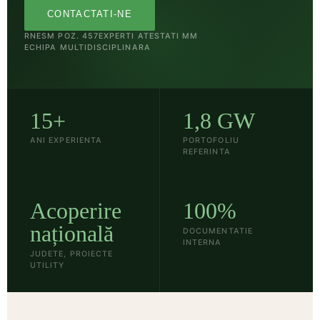
CONTACTATI-NE
RNESM POZ. 457
EXPERTI ATESTATI MM
ECHIPA MULTIDISCIPLINARA
15+
1,8 GW
ANI EXPERIENTA
PORTOFOLIU
REFERINTA
Acoperire
100%
națională
DOCUMENTATIE
INTERNA
JUDETE, PROIECTE
UTILITY