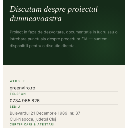
Discutam despre proiectul
dumneavoastra
Proiect in faza de dezvoltare, documentatie in lucru sau o
intrebare punctuala despre procedura EIA — suntem
disponibili pentru o discutie directa.
WEBSITE
greenviro.ro
TELEFON
0734 965 826
SEDIU
Bulevardul 21 Decembrie 1989, nr. 37
Cluj-Napoca, judetul Cluj
CERTIFICARI & ATESTARI