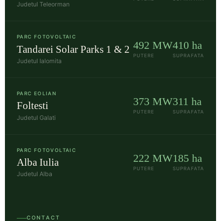
Judetul Teleorman
PARC FOTOVOLTAIC
492 MW
410 ha
Tandarei Solar Parks 1 & 2
PUTERE
SUPRAFATA
Judetul Ialomita
PARC EOLIAN
373 MW
311 ha
Foltesti
PUTERE
SUPRAFATA
Judetul Galati
PARC FOTOVOLTAIC
222 MW
185 ha
Alba Iulia
PUTERE
SUPRAFATA
Judetul Alba
CONTACT