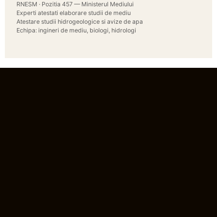
RNESM · Pozitia 457 — Ministerul Mediului
Experti atestati elaborare studii de mediu
Atestare studii hidrogeologice si avize de apa
Echipa: ingineri de mediu, biologi, hidrologi