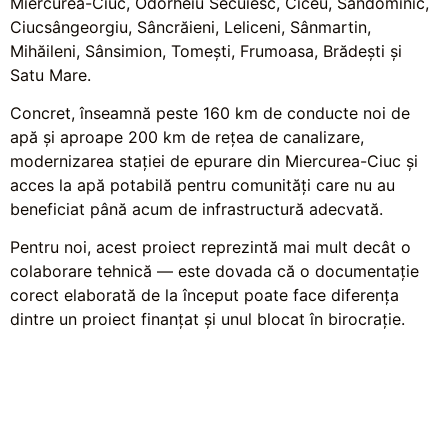
Miercurea-Ciuc, Odorheiu Secuiesc, Ciceu, Sândominic,
Ciucsângeorgiu, Sâncrăieni, Leliceni, Sânmartin,
Mihăileni, Sânsimion, Tomești, Frumoasa, Brădești și
Satu Mare.
Concret, înseamnă peste 160 km de conducte noi de
apă și aproape 200 km de rețea de canalizare,
modernizarea stației de epurare din Miercurea-Ciuc și
acces la apă potabilă pentru comunități care nu au
beneficiat până acum de infrastructură adecvată.
Pentru noi, acest proiect reprezintă mai mult decât o
colaborare tehnică — este dovada că o documentație
corect elaborată de la început poate face diferența
dintre un proiect finanțat și unul blocat în birocrație.