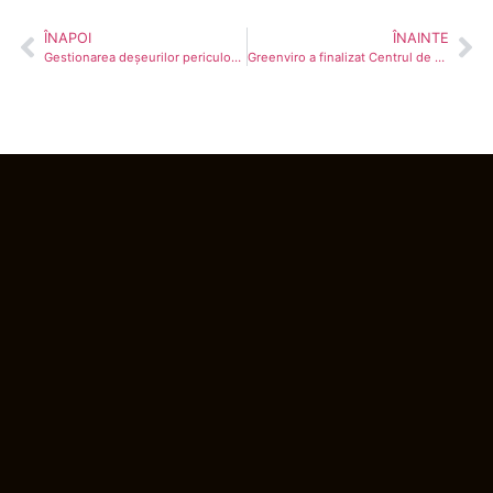
ÎNAPOI
ÎNAINTE
Gestionarea deșeurilor periculoase pentru companii în 2026
Greenviro a finalizat Centrul de Colectare a Deșeurilor prin Aport Voluntar din Zimnicea