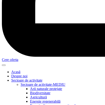
Cere oferta
Acasă
Despre noi
Sectoare de activitate
Sectoare de activitate-MEDIU
Arii naturale protejate
Biodiversitate
Agricultură
Energie regenerabilă