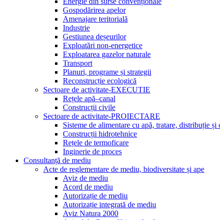
Energie din surse convenționale
Gospodărirea apelor
Amenajare teritorială
Industrie
Gestiunea deșeurilor
Exploatări non-energetice
Exploatarea gazelor naturale
Transport
Planuri, programe și strategii
Reconstrucție ecologică
Sectoare de activitate-EXECUTIE
Rețele apă–canal
Construcții civile
Sectoare de activitate-PROIECTARE
Sisteme de alimentare cu apă, tratare, distribuție și
Construcții hidrotehnice
Rețele de termoficare
Inginerie de proces
Consultanță de mediu
Acte de reglementare de mediu, biodiversitate și ape
Aviz de mediu
Acord de mediu
Autorizație de mediu
Autorizație integrată de mediu
Aviz Natura 2000