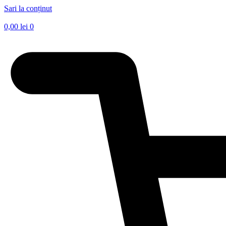
Sari la conținut
0,00
lei
0