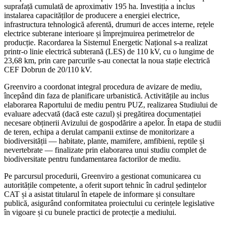
suprafață cumulată de aproximativ 195 ha. Investiția a inclus
instalarea capacităților de producere a energiei electrice,
infrastructura tehnologică aferentă, drumuri de acces interne, rețele
electrice subterane interioare și împrejmuirea perimetrelor de
producție. Racordarea la Sistemul Energetic Național s-a realizat
printr-o linie electrică subterană (LES) de 110 kV, cu o lungime de
23,68 km, prin care parcurile s-au conectat la noua stație electrică
CEF Dobrun de 20/110 kV.
Greenviro a coordonat integral procedura de avizare de mediu,
începând din faza de planificare urbanistică. Activitățile au inclus
elaborarea Raportului de mediu pentru PUZ, realizarea Studiului de
evaluare adecvată (dacă este cazul) și pregătirea documentației
necesare obținerii Avizului de gospodărire a apelor. În etapa de studii
de teren, echipa a derulat campanii extinse de monitorizare a
biodiversității — habitate, plante, mamifere, amfibieni, reptile și
nevertebrate — finalizate prin elaborarea unui studiu complet de
biodiversitate pentru fundamentarea factorilor de mediu.
Pe parcursul procedurii, Greenviro a gestionat comunicarea cu
autoritățile competente, a oferit suport tehnic în cadrul ședințelor
CAT și a asistat titularul în etapele de informare și consultare
publică, asigurând conformitatea proiectului cu cerințele legislative
în vigoare și cu bunele practici de protecție a mediului.