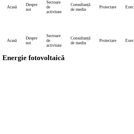
Sectoare
Despre
Consultanță
Acasă
de
Proiectare
Exec
noi
de mediu
activitate
Sectoare
Despre
Consultanță
Acasă
de
Proiectare
Exec
noi
de mediu
activitate
Energie fotovoltaică