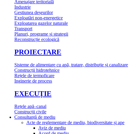
Amenajare teritorială
Industrie
Gestiunea deșeurilor
Exploatări non-energetice
Exploatarea gazelor naturale
Transport
Planuri, programe și strategii
Reconstrucție ecologică
PROIECTARE
Sisteme de alimentare cu apă, tratare, distribuție și canalizare
Construcții hidrotehnice
Rețele de termoficare
Inginerie de process
EXECUȚIE
Rețele apă–canal
Construcții civile
Consultanță de mediu
Acte de reglementare de mediu, biodiversitate și ape
Aviz de mediu
Acord de mediu