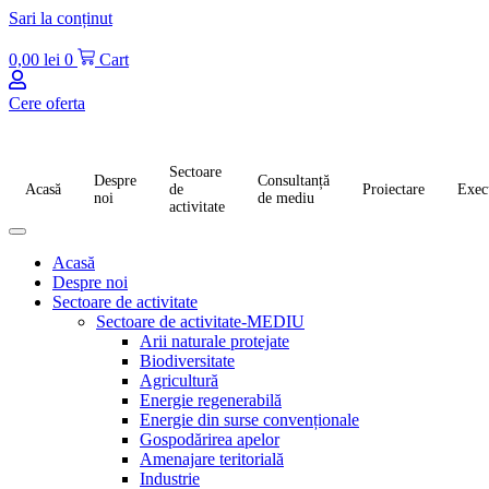
Sari la conținut
0,00
lei
0
Cart
Cere oferta
Sectoare
Despre
Consultanță
Acasă
de
Proiectare
Exec
noi
de mediu
activitate
Acasă
Despre noi
Sectoare de activitate
Sectoare de activitate-MEDIU
Arii naturale protejate
Biodiversitate
Agricultură
Energie regenerabilă
Energie din surse convenționale
Gospodărirea apelor
Amenajare teritorială
Industrie