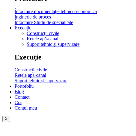
Întocmire documentație tehnico-economică
Inginerie de proces​
Întocmire Studii de specialitate
Execuție
Construcții civile
Rețele apă-canal
Suport tehnic și supervizare
Execuție
Construcții civile
Rețele apă-canal
Suport tehnic și supervizare
Portofoliu
Blog
Contact
Coș
Contul meu
X