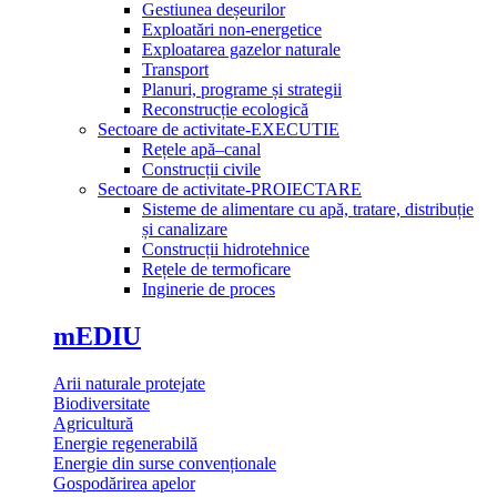
Gestiunea deșeurilor
Exploatări non-energetice
Exploatarea gazelor naturale
Transport
Planuri, programe și strategii
Reconstrucție ecologică
Sectoare de activitate-EXECUTIE
Rețele apă–canal
Construcții civile
Sectoare de activitate-PROIECTARE
Sisteme de alimentare cu apă, tratare, distribuție
și canalizare
Construcții hidrotehnice
Rețele de termoficare
Inginerie de proces
mEDIU
Arii naturale protejate
Biodiversitate
Agricultură
Energie regenerabilă
Energie din surse convenționale
Gospodărirea apelor