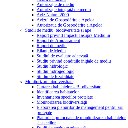
Autorizație de mediu
Autorizație integrată de mediu
Aviz Natura 2000
Avizul de Gospodărire a Apelor
Autorizația de Gospodărire a Apelor
Studii de mediu, biodiversitate și ape
Raport privind Impactul asupra Mediului
Raport de Amplasament
Raport de mediu
Bilanț de Mediu
Studiul de evaluare adecvată
Studiu privind condițiile inițiale de mediu
Studiu hidrologic
Studiu hidrogeologic
Studiu de fezabilitate
Monitorizare biodiversitate
Cartarea habitatelor – Biodiversitate
Identificarea habitatelor
Inventarierea speciilor protejate
Monitorizarea biodiversității
Elaborarea planurilor de management pentru arii
protejate
Planuri și protocoale de monitorizare a habitatelor
și speciilor
Studii de evaluare adecvată