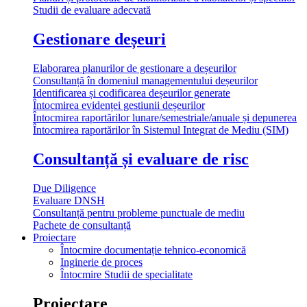
Studii de evaluare adecvată
Gestionare deșeuri
Elaborarea planurilor de gestionare a deșeurilor
Consultanță în domeniul managementului deșeurilor
Identificarea și codificarea deșeurilor generate
Întocmirea evidenței gestiunii deșeurilor
Întocmirea raportărilor lunare/semestriale/anuale și depunerea
Întocmirea raportărilor în Sistemul Integrat de Mediu (SIM)
Consultanță și evaluare de risc
Due Diligence
Evaluare DNSH
Consultanță pentru probleme punctuale de mediu
Pachete de consultanță
Proiectare
Întocmire documentație tehnico-economică
Inginerie de proces​
Întocmire Studii de specialitate
Proiectare