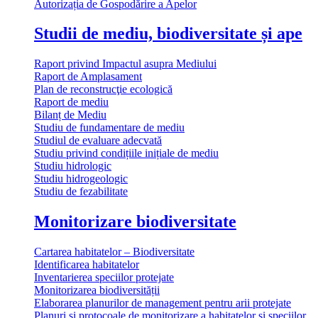
Autorizația de Gospodărire a Apelor
Studii de mediu, biodiversitate și ape
Raport privind Impactul asupra Mediului
Raport de Amplasament
Plan de reconstrucţie ecologică
Raport de mediu
Bilanț de Mediu
Studiu de fundamentare de mediu
Studiul de evaluare adecvată
Studiu privind condițiile inițiale de mediu
Studiu hidrologic
Studiu hidrogeologic
Studiu de fezabilitate
Monitorizare biodiversitate
Cartarea habitatelor – Biodiversitate
Identificarea habitatelor
Inventarierea speciilor protejate
Monitorizarea biodiversității
Elaborarea planurilor de management pentru arii protejate
Planuri și protocoale de monitorizare a habitatelor și speciilor